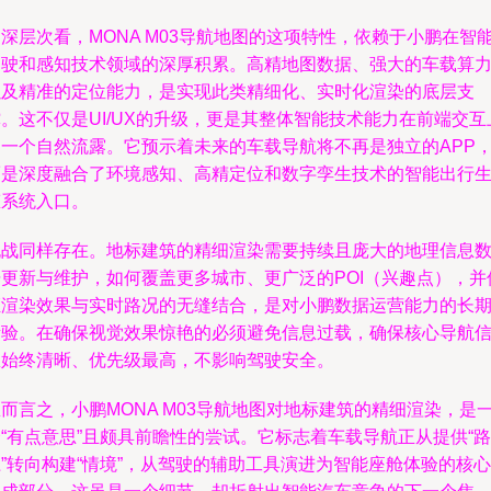
深层次看，MONA M03导航地图的这项特性，依赖于小鹏在智
驾驶和感知技术领域的深厚积累。高精地图数据、强大的车载算
以及精准的定位能力，是实现此类精细化、实时化渲染的底层支
。这不仅是UI/UX的升级，更是其整体智能技术能力在前端交互
的一个自然流露。它预示着未来的车载导航将不再是独立的APP
而是深度融合了环境感知、高精定位和数字孪生技术的智能出行
态系统入口。
挑战同样存在。地标建筑的精细渲染需要持续且庞大的地理信息
据更新与维护，如何覆盖更多城市、更广泛的POI（兴趣点），并
证渲染效果与实时路况的无缝结合，是对小鹏数据运营能力的长
考验。在确保视觉效果惊艳的必须避免信息过载，确保核心导航
息始终清晰、优先级最高，不影响驾驶安全。
而言之，小鹏MONA M03导航地图对地标建筑的精细渲染，是
“有点意思”且颇具前瞻性的尝试。它标志着车载导航正从提供“路
”转向构建“情境”，从驾驶的辅助工具演进为智能座舱体验的核心