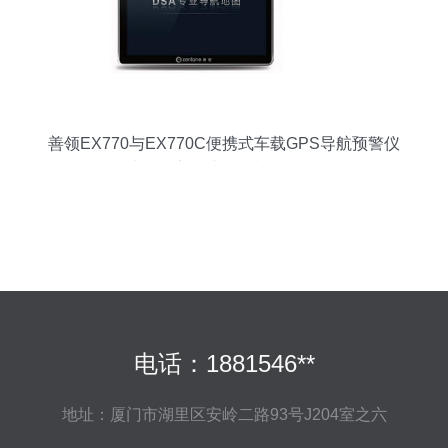
善领EX770与EX770C便携式车载GPS导航预警仪
7寸屏固定测速一体机全面解析
电话：1881546**
地址：厦门市湖里区安岭二路93号J204室之六