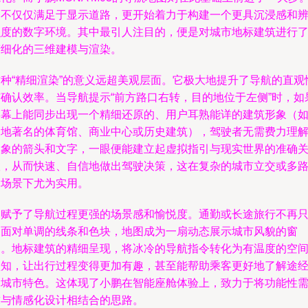
它不仅仅满足于显示道路，更开始着力于构建一个更具沉浸感和
识度的数字环境。其中最引人注目的，便是对城市地标建筑进行
精细化的三维建模与渲染。
这种“精细渲染”的意义远超美观层面。它极大地提升了导航的直观
与确认效率。当导航提示“前方路口右转，目的地位于左侧”时，如
屏幕上能同步出现一个精细还原的、用户耳熟能详的建筑形象（
当地著名的体育馆、商业中心或历史建筑），驾驶者无需费力理
抽象的箭头和文字，一眼便能建立起虚拟指引与现实世界的准确
联，从而快速、自信地做出驾驶决策，这在复杂的城市立交或多
口场景下尤为实用。
它赋予了导航过程更强的场景感和愉悦度。通勤或长途旅行不再
是面对单调的线条和色块，地图成为一扇动态展示城市风貌的窗
口。地标建筑的精细呈现，将冰冷的导航指令转化为有温度的空
认知，让出行过程变得更加有趣，甚至能帮助乘客更好地了解途
的城市特色。这体现了小鹏在智能座舱体验上，致力于将功能性
求与情感化设计相结合的思路。